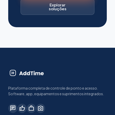
Explorar
soluções
Plataforma completa de controle de ponto e acesso.
Software, app, equipamentos e suprimentos integrados.
chat
thumb_up
work
photo_camera