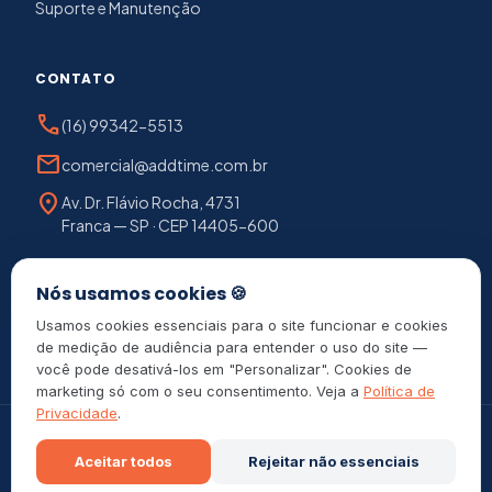
Suporte e Manutenção
CONTATO
phone
(16) 99342-5513
mail
comercial@addtime.com.br
location_on
Av. Dr. Flávio Rocha, 4731
Franca — SP · CEP 14405-600
chat
Falar com consultor
Nós usamos cookies 🍪
Usamos cookies essenciais para o site funcionar e cookies
de medição de audiência para entender o uso do site —
você pode desativá-los em "Personalizar". Cookies de
marketing só com o seu consentimento. Veja a
Política de
Privacidade
.
©
2026
Add Time — Tecnologia em controle de ponto e
Aceitar todos
Rejeitar não essenciais
acesso. Em conformidade com a Portaria MTE 671/2021.