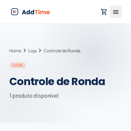
shopping_cart
menu
chevron_right
chevron_right
Home
Loja
Controle de Ronda
LOJA
Controle de Ronda
1 produto disponível