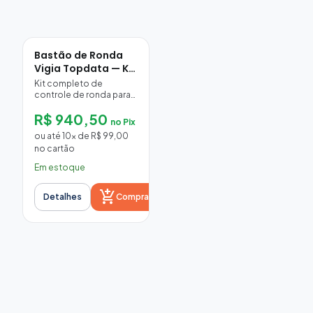
Bastão de Ronda
Vigia Topdata — Kit
com iButtons
Kit completo de
controle de ronda para
vigilantes: bastão
R$ 940,50
coletor Vigia Topdata,
no Pix
iButtons para os pontos
ou até 10x de R$ 99,00
de ronda e software de
no cartão
relatórios.
Em estoque
add_shopping_cart
Detalhes
Comprar