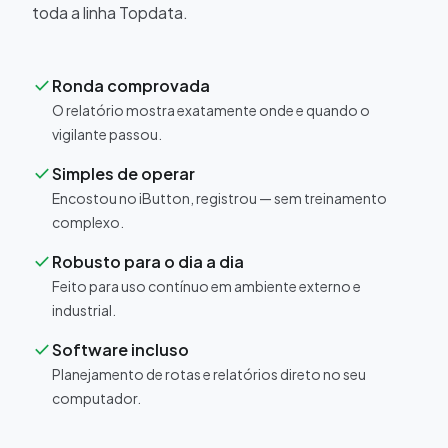
toda a linha Topdata.
check
Ronda comprovada
O relatório mostra exatamente onde e quando o
vigilante passou.
check
Simples de operar
Encostou no iButton, registrou — sem treinamento
complexo.
check
Robusto para o dia a dia
Feito para uso contínuo em ambiente externo e
industrial.
check
Software incluso
Planejamento de rotas e relatórios direto no seu
computador.