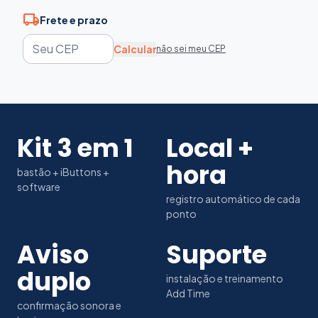
local_shipping
Frete e prazo
Calcular
não sei meu CEP
Kit 3 em 1
Local +
hora
bastão + iButtons +
software
registro automático de cada
ponto
Aviso
Suporte
duplo
instalação e treinamento
Add Time
confirmação sonora e