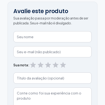
Avalie este produto
Sua avaliação passa por moderação antes de ser
publicada. Seu e-mail não é divulgado.
star
star
star
star
star
Sua nota: