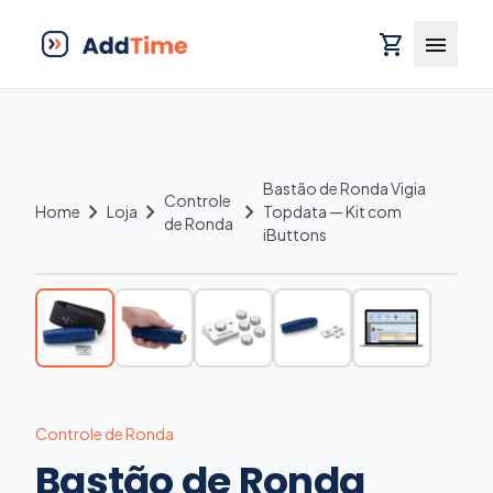
shopping_cart
menu
Bastão de Ronda Vigia
Controle
chevron_right
chevron_right
chevron_right
Home
Loja
Topdata — Kit com
de Ronda
iButtons
-5% À VISTA
Controle de Ronda
Bastão de Ronda