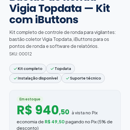
Vigia Topdata — Kit
com iButtons
Kit completo de controle de ronda para vigilantes:
bastão coletor Vigia Topdata, iButtons para os
pontos de ronda e software de relatórios.
SKU: 00012
check
check
Kit completo
Topdata
check
check
Instalação disponível
Suporte técnico
Em estoque
R$ 940
,50
à vista no Pix
economia de
R$ 49,50
pagando no Pix (5% de
desconto)