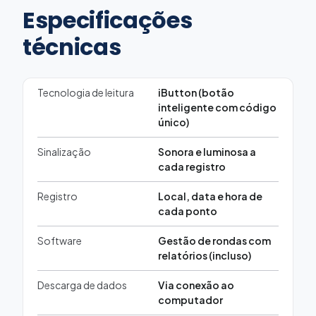
Especificações
técnicas
Tecnologia de leitura
iButton (botão
inteligente com código
único)
Sinalização
Sonora e luminosa a
cada registro
Registro
Local, data e hora de
cada ponto
Software
Gestão de rondas com
relatórios (incluso)
Descarga de dados
Via conexão ao
computador