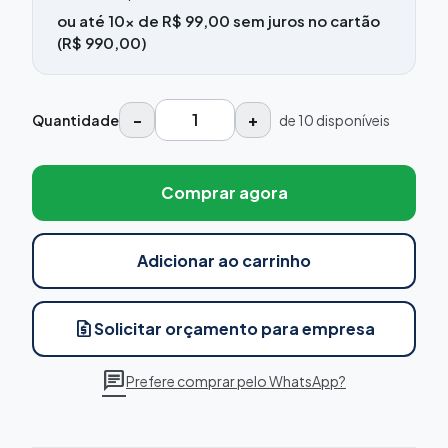
ou até 10x de R$ 99,00 sem juros no cartão
(R$ 990,00)
−
+
Quantidade
de 10 disponíveis
Comprar agora
Adicionar ao carrinho
request_quote
Solicitar orçamento para empresa
chat
Prefere comprar pelo WhatsApp?