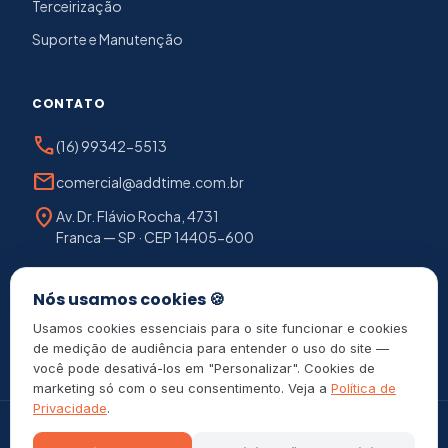
Terceirização
Suporte e Manutenção
CONTATO
phone
(16) 99342-5513
mail
comercial@addtime.com.br
location_on
Av. Dr. Flávio Rocha, 4731
Franca — SP · CEP 14405-600
chat
Falar com consultor
Nós usamos cookies 🍪
Usamos cookies essenciais para o site funcionar e cookies
de medição de audiência para entender o uso do site —
você pode desativá-los em "Personalizar". Cookies de
marketing só com o seu consentimento. Veja a
Política de
Privacidade
.
©
2026
Add Time — Tecnologia em controle de ponto e