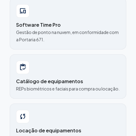
devices
Software Time Pro
Gestão de ponto na nuvem, em conformidade com
a Portaria 671.
inventory
Catálogo de equipamentos
REPs biométricos e faciais para compra ou locação.
sync
Locação de equipamentos