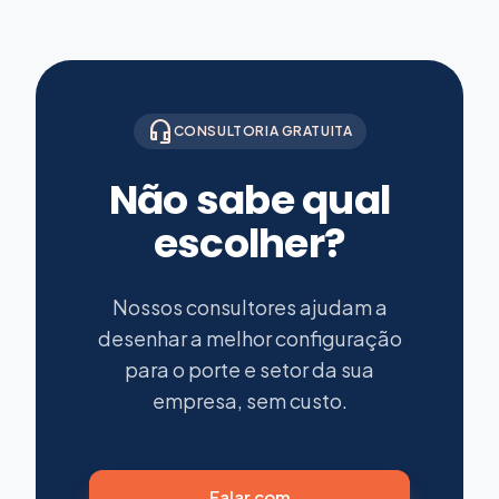
headset_mic
CONSULTORIA GRATUITA
Não sabe qual
escolher?
Nossos consultores ajudam a
desenhar a melhor configuração
para o porte e setor da sua
empresa, sem custo.
Falar com