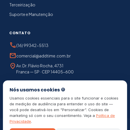
Terceirização
Suporte e Manutenção
CONTATO
phone
(16) 99342-5513
mail
comercial@addtime.com.br
location_on
Av. Dr. Flávio Rocha, 4731
Franca — SP · CEP 14405-600
chat
Falar com consultor
Nós usamos cookies 🍪
Usamos cookies essenciais para o site funcionar e cookies
de medição de audiência para entender o uso do site —
você pode desativá-los em "Personalizar". Cookies de
marketing só com o seu consentimento. Veja a
Política de
Privacidade
.
©
2026
Add Time — Tecnologia em controle de ponto e