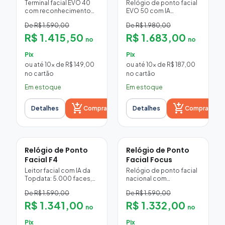
Terminal facial EVO 40
Relógio de ponto facial
com reconhecimento
EVO 50 com IA
por IA (acuracidade
(acuracidade acima de
De R$ 1.590,00
De R$ 1.980,00
acima de 99%),
99%), antifraude, até
antifraude, detecção de
R$ 1.415,50
5.000 faces, QR Code,
R$ 1.683,00
no
no
rosto vivo, até 5.000
cartão RFID e senha.
faces, cartão RFID e
Exporta AFD, memória
Pix
Pix
senha. Gabinete
inapagável e gabinete
ou até 10x de R$ 149,00
ou até 10x de R$ 187,00
IP65/IK06 para ponto e
IP65.
no cartão
no cartão
acesso.
Em estoque
Em estoque
add_shopping_cart
add_shopping_cart
Detalhes
Comprar
Detalhes
Comprar
Relógio de Ponto
Relógio de Ponto
Facial F4
Facial Focus
Leitor facial com IA da
Relógio de ponto facial
Topdata: 5.000 faces,
nacional com
verificação de rosto vivo
tecnologia anti-fraude
De R$ 1.590,00
De R$ 1.590,00
antifraude, câmera
LFD, capacidade para
infravermelha para
R$ 1.341,00
1.500 faces, display
R$ 1.332,00
no
no
pouca luz e
touch de 3,5'' e
identificação em menos
comunicação Wi-
Pix
Pix