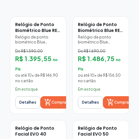
Relógio de Ponto
Relógio de Ponto
Biométrico Blue REP
Biométrico Blue REP
A (Sem Impressora)
C (Com
Relógio de ponto
Relógio de ponto
Impressora)
biométrico Blue
biométrico Blue
BIOPROX REP A da RW
BIOPROX-C da RW Tech:
De R$ 1.590,00
De R$ 1.690,00
Tech: REP-A
REP-C homologado,
homologado, leitor
R$ 1.395,55
leitor biométrico 500
R$ 1.486,75
no
no
biométrico 500 DPI,
DPI, cartão e senha,
cartão e senha, sem
impressão térmica e
Pix
Pix
impressora e
comunicação em tempo
ou até 10x de R$ 146,90
ou até 10x de R$ 156,50
comunicação em tempo
real com o Time Pro
no cartão
no cartão
real com o Time Pro
Web.
Web.
Em estoque
Em estoque
add_shopping_cart
add_shopping_cart
Detalhes
Comprar
Detalhes
Comprar
Relógio de Ponto
Relógio de Ponto
Facial EVO 40
Facial EVO 50