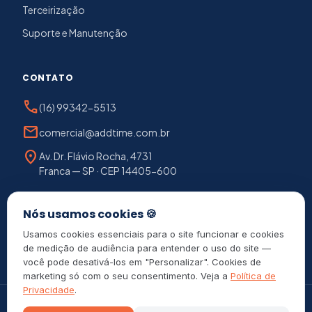
Terceirização
Suporte e Manutenção
CONTATO
phone
(16) 99342-5513
mail
comercial@addtime.com.br
location_on
Av. Dr. Flávio Rocha, 4731
Franca — SP · CEP 14405-600
chat
Falar com consultor
Nós usamos cookies 🍪
Usamos cookies essenciais para o site funcionar e cookies
de medição de audiência para entender o uso do site —
você pode desativá-los em "Personalizar". Cookies de
marketing só com o seu consentimento. Veja a
Política de
Privacidade
.
©
2026
Add Time — Tecnologia em controle de ponto e