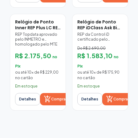
Relógio de Ponto
Relógio de Ponto
Inner REP Plus LC REP
REP iDClass Ask Bio
C
Prox - REP C
REP Topdata aprovado
REP da Control iD
pelo INMETRO e
certificado pelo
homologado pelo MTE
Inmetro: biometria 500
De R$ 2.690,00
(Portaria 671/2021):
DPI, cartão de
impressora térmica de
R$ 2.175,50
proximidade e senha,
R$ 1.583,10
no
no
200 mm/s com
impressora com
guilhotina, bobina de até
guilhotina e bobina de
Pix
Pix
360 m para 11.000
400 m — mais de 10.000
ou até 10x de R$ 229,00
ou até 10x de R$ 175,90
comprovantes,
tickets.
no cartão
no cartão
biometria antifraude e
tela colorida sensível ao
Em estoque
Em estoque
toque de 4,3".
add_shopping_cart
add_shopping_cart
Detalhes
Comprar
Detalhes
Comprar