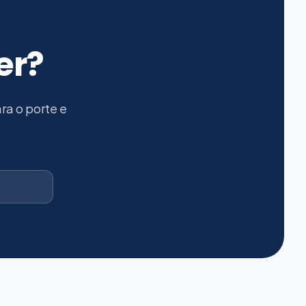
er?
ra o porte e