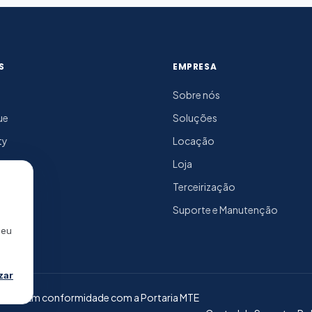
S
EMPRESA
Sobre nós
ue
Soluções
ty
Locação
Loja
Terceirização
Suporte e Manutenção
seu
zar
cesso. Em conformidade com a Portaria MTE