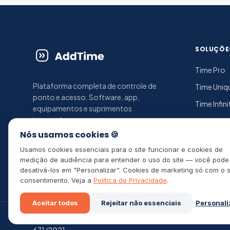
SOLUÇÕE
Time Pro
Plataforma completa de controle de
Time Uniq
ponto e acesso. Software, app,
Time Infini
equipamentos e suprimentos
integrados.
Produtos
Nós usamos cookies 🍪
chat
thumb_up
work
photo_camera
Usamos cookies essenciais para o site funcionar e cookies de
medição de audiência para entender o uso do site — você pode
desativá-los em "Personalizar". Cookies de marketing só com o 
consentimento. Veja a
Política de Privacidade
.
Aceitar todos
Rejeitar não essenciais
Personali
©
2026
Add Time — Tecnologia em controle de ponto e a