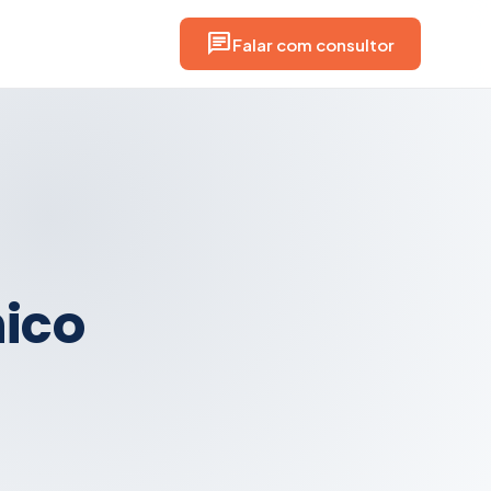
chat
Falar com consultor
nico