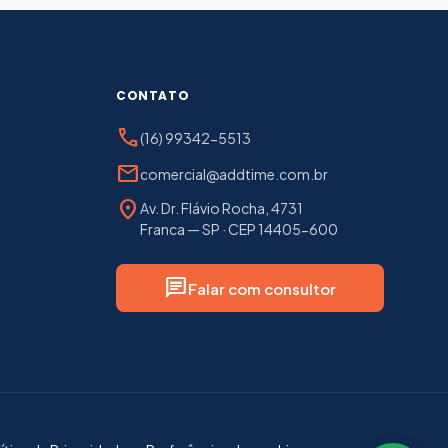
CONTATO
phone
(16) 99342-5513
mail
comercial@addtime.com.br
location_on
Av. Dr. Flávio Rocha, 4731
Franca — SP · CEP 14405-600
chat
Falar com consultor