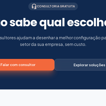
headset_mic
CONSULTORIA GRATUITA
o sabe qual escolh
ultores ajudam a desenhar a melhor configuração pa
setor da sua empresa, sem custo.
Falar com consultor
Explorar soluções