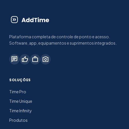
Plataforma completa de controle de ponto e acesso.
Software, app, equipamentos e suprimentos integrados.
chat
thumb_up
work
photo_camera
SOLUÇÕES
Time Pro
Time Unique
Time Infinity
Produtos