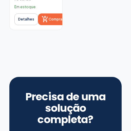
Em estoque
add_shopping_cart
Detalhes
Comprar
Precisa de uma
solução
completa?