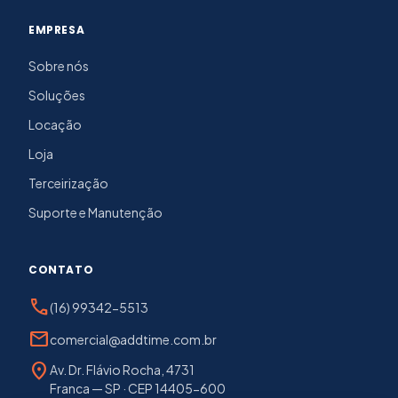
EMPRESA
Sobre nós
Soluções
Locação
Loja
Terceirização
Suporte e Manutenção
CONTATO
phone
(16) 99342-5513
mail
comercial@addtime.com.br
location_on
Av. Dr. Flávio Rocha, 4731
Franca — SP · CEP 14405-600