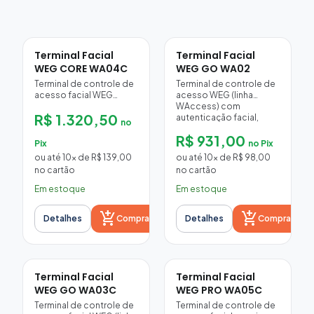
Terminal Facial
Terminal Facial
WEG CORE WA04C
WEG GO WA02
Terminal de controle de
Terminal de controle de
acesso facial WEG
acesso WEG (linha
CORE (linha WAccess):
WAccess) com
R$ 1.320,50
10.000 usuários, tela
autenticação facial,
no
touch de 4,3", proteção
impressão digital e
R$ 931,00
IP65 para uso
senha: 6.000 usuários,
Pix
no Pix
interno/externo, facial +
reconhecimento em
ou até 10x de R$ 139,00
ou até 10x de R$ 98,00
cartão + senha,
0,35 s, teclado físico,
no cartão
no cartão
Wiegand/RS485, Wi-Fi e
Wi-Fi/TCP/IP e
atualização online.
comando de trava
Em estoque
Em estoque
elétrica com sensor de
porta e botão de saída.
add_shopping_cart
add_shopping_cart
Detalhes
Comprar
Uso interno.
Detalhes
Comprar
Terminal Facial
Terminal Facial
WEG GO WA03C
WEG PRO WA05C
Terminal de controle de
Terminal de controle de